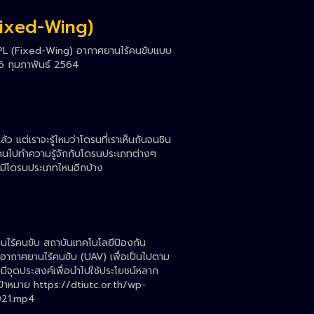
Fixed-Wing)
L (Fixed-Wing) อากาศยานไร้คนขับแบบ
– 26 กุมภาพันธ์ 2564
ล้ว แต่เราจะรู้ไหมว่าโดรนที่เราเห็นกันจนชิน
ุกคนไปทำความรู้จักกับโดรนประเภทต่างๆ
งมีโดรนประเภทไหนอีกบ้าง
านไร้คนขับ สถาบันเทคโนโลยีป้องกัน
ากาศยานไร้คนขับ (UAV) เพื่อเป็นไปตาม
จุดประสงค์เพื่อนำไปใช้ประโยชน์หลาก
าหมาย https://dtiutc.or.th/wp-
021.mp4