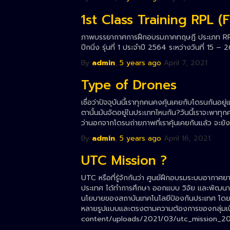
1st Class Training RPL (
ภาพบรรยากาศการฝึกอบรมภาคทฤษฎี ประเภท RP
ปีกนิ่ง รุ่นที่ 1 ประจำปี 2564 ระหว่างวันที่ 15 
By
admin
,
5 years
ago
April 7, 2021
Type of Drones
เชื่อว่าปัจจุบันนี้เราทุกคนคงคุ้นเคยกับโดรนกันอยู่แ
ตานั้นมันจัดอยู่ในประเภทไหนกัน?วันนี้เราจะพาท
ว่านอกจากโดรนถ่ายภาพที่เราคุ้นเคยกันแล้ว จะยั
By
admin
,
5 years
ago
April 16, 2021
UTC Mission ?
UTC หรือที่รู้จักกันว่า ศูนย์ฝึกอบรมระบบอากาศย
ประเทศ ได้ทำการศึกษา ออกแบบ วิจัย และพัฒนาอ
นโยบายของสถาบันเทคโนโลยีป้องกันประเทศ โดยมี
หลายรูปแบบและตรงตามความต้องการของกลุ่มเป้
content/uploads/2021/03/utc_mission_2