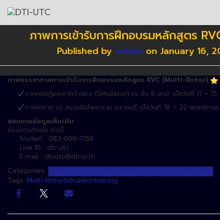
ภาพการเข้ารับการฝึกอบรมหลักสูตร RVC (
Published by
admin
on
January 16, 2
ภาพบรรยากาศการเข้ารับการฝึกอบรมหลักสูตร
RVC (Multi-Rotor)
ภาคทฤษฎีและภาคจำลอง (Simulator) ณ ชั้น 6 สทป. เมื่อวันที่ 11 – 
ภาคอากาศ ณ สนามบินโพธาราม จ.ราชบุรี เมื่อวันที่ 18 – 22 พฤศจิกา
สอบถามข้อมูลเพิ่มเติม
ช่องทางติดต่อ ดังนี้
โทรศัพท์ : 083-099-7158
Line ID : dti-utc
E-mail : dti.utc@dti.or.th
Categories:
Courses
IRPC : Multi-Rotor
NEWS
RVC: Multi-Rotor
Tags:
Multi-Rotor
Simulator
training