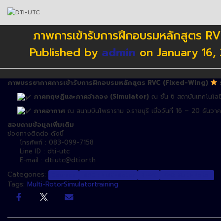
ภาพการเข้ารับการฝึกอบรมหลักสูตร RVC
Published by
admin
on
January 16,
ภาพบรรยากาศการเข้ารับการฝึกอบรมหลักสูตร
RVC (Fixed-Wing)
ร
ภาคทฤษฎีและภาคจำลอง (Simulator)
ณ ชั้น
6
สถาบันเทคโนโลยี
ภาคอากาศ
ณ สนามบินโพธาราม จ.ราชบุรี
เมื่อวันที่ 16 – 20 ธันว
สอบถามข้อมูลเพิ่มเติม
ช่องทางติดต่อ ดังนี้
โทรศัพท์ : 083-099-7158
Line ID : dti-utc
E-mail : dti.utc@dti.or.th
Categories:
Courses
IRPC : Multi-Rotor
NEWS
RVC: Multi-Rotor
Tags:
Multi-Rotor
Simulator
training