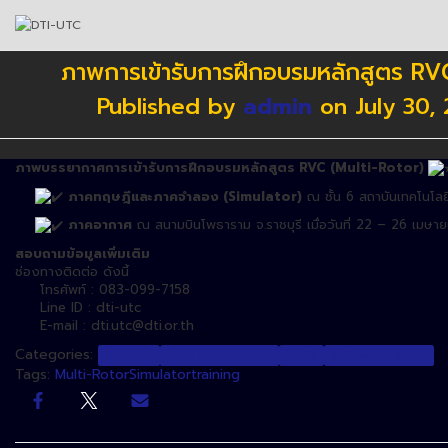
ภาพการเข้ารับการฝึกอบรมหลักสูตร RVC (
Published by
admin
on
July 30,
ภาพบรรยากาศการเข้ารับการฝึกอบรมหลักสูตร
RVC (Multi-Rotor)
ภาคทฤษฎีและภาคจำลอง (Simulator)
ณ ชั้น
6
สถาบันเทคโนโลยี
ภาคอากาศ
ณ สนามบินโพธาราม จ.ราชบุรี เมื่อวันที่
22 – 26 เมษา
สอบถามข้อมูลเพิ่มเติม
ช่องทางติดต่อ ดังนี้
โทรศัพท์ : 083-099-7158
Line ID : dti-utc
E-mail : dti.utc@dti.or.th
Categories:
Courses
IRPC : Multi-Rotor
NEWS
RVC: Multi-Rotor
Tags:
Multi-Rotor
Simulator
training