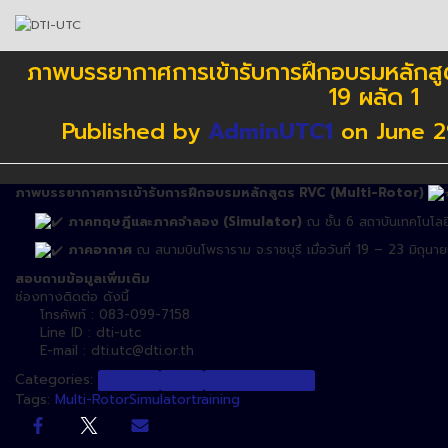
ภาพบรรยากาศการเข้ารับการฝึกอบรมหลักสูตร
19 ผลัด 1
Published by
AdminUTC1
on
June 2
ภาพบรรยากาศการเข้ารับการฝึกอบรมหลักสูตร RVC (Multi-Rotor)
ภาคทฤษฎีและภาคจำลอง (Simulator)
ณ ชั้น
6
สถาบันเทคโนโลยี
ภาคอากาศ
ณ สนามบินโพธาราม จ.ราชบุรี เมื่อวันที่ 19 – 23 มิถุน
สอบถามข้อมูลเพิ่มเติม
ช่องทางติดต่อ ดังนี้
โทรศัพท์ : 083-099-7158
Line ID : dti-utc
E-mail : dti.utc@dti.or.th
Categories:
Courses
NEWS
RVC: Multi-Rotor
Tags:
Multi-Rotor
Simulator
training