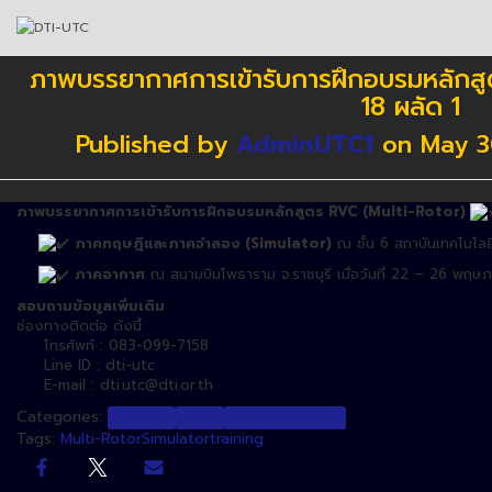
ภาพบรรยากาศการเข้ารับการฝึกอบรมหลักสูตร
18 ผลัด 1
Published by
AdminUTC1
on
May 3
ภาพบรรยากาศการเข้ารับการฝึกอบรมหลักสูตร RVC (Multi-Rotor)
ภาคทฤษฎีและภาคจำลอง (Simulator)
ณ ชั้น
6
สถาบันเทคโนโลย
ภาคอากาศ
ณ สนามบินโพธาราม จ.ราชบุรี เมื่อวันที่ 22 – 26 พฤ
สอบถามข้อมูลเพิ่มเติม
ช่องทางติดต่อ ดังนี้
โทรศัพท์ : 083-099-7158
Line ID : dti-utc
E-mail : dti.utc@dti.or.th
Categories:
Courses
NEWS
RVC: Multi-Rotor
Tags:
Multi-Rotor
Simulator
training