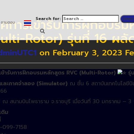
การเข้ารับการฝึกอบรม
Search for:
ถามตอบ
ulti-Rotor) รุ่นที่ 16 ผลั
dminUTC1
on
February 3, 2023
Fe
ข้ารับการฝึกอบรมหลักสูตร RVC (Multi-Rotor)
รุ่
และภาคจำลอง (Simulator)
ณ ชั้น
6
สถาบันเทคโนโลยีป้
566
ศ
ณ สนามบินโพธาราม จ.ราชบุรี เมื่อวันที่ 30 มกราคม – 3 
เติม
้
-099-7158