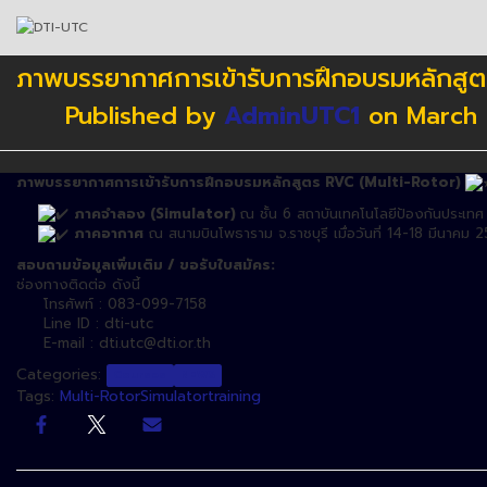
ภาพบรรยากาศการเข้ารับการฝึกอบรมหลักสูตร R
Published by
AdminUTC1
on
March 
ภาพบรรยากาศการเข้ารับการฝึกอบรมหลักสูตร RVC (Multi-Rotor)
ภาคจำลอง (Simulator)
ณ ชั้น 6 สถาบันเทคโนโลยีป้องกันประเทศ เ
ภาคอากาศ
ณ สนามบินโพธาราม จ.ราชบุรี เมื่อวันที่ 14-18 มีนาคม 
สอบถามข้อมูลเพิ่มเติม / ขอรับใบสมัคร:
ช่องทางติดต่อ ดังนี้
โทรศัพท์ : 083-099-7158
Line ID : dti-utc
E-mail : dti.utc@dti.or.th
Categories:
Courses
NEWS
Tags:
Multi-Rotor
Simulator
training