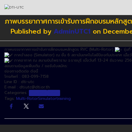
ภาพบรรยากาศการเข้ารับการฝึกอบรมหลักสูตร 
Published by
AdminUTC1
on
Decembe
ภาพบรรยากาศการเข้ารับการฝึกอบรมหลักสูตร RVC (Multi-Rotor)
รุ่นที
ภาคจำลอง (Simulator) ณ ชั้น 6 สถาบันเทคโนโลยีป้องกันประเทศ เมื่อวั
ภาคอากาศ ณ สนามบินโพธาราม จ.ราชบุรี เมื่อวันที่
13-24 ธันวาคม 25
สอบถามข้อมูลเพิ่มเติม / ขอรับใบสมัคร:
ช่องทางติดต่อ ดังนี้
โทรศัพท์ : 083-099-7158
Line ID : dti-utc
E-mail : dti.utc@dti.or.th
Categories:
Courses
NEWS
Tags:
Multi-Rotor
Simulator
training